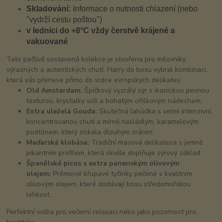
Skladování:
Informace o nutnosti chlazení (nebo
"vydrží cestu poštou")
v lednici do +8°C vždy čerstvě krájené a
vakuované
Tato pečlivě sestavená kolekce je stvořena pro milovníky
výrazných a autentických chutí. Harry do boxu vybral kombinaci,
která vás přenese přímo do srdce evropských delikates:
Old Amsterdam:
Špičkový vyzrálý sýr s ikonickou pevnou
texturou, krystalky soli a bohatým oříškovým nádechem.
Extra uleželá Gouda:
Skutečná lahůdka s velmi intenzivní,
koncentrovanou chutí a mírně nasládlým, karamelovým
podtónem, který získala dlouhým zráním.
Maďarská klobása:
Tradiční masová delikatesa s jemně
pikantním profilem, která skvěle doplňuje sýrový základ.
Španělské picos s extra panenským olivovým
olejem:
Prémiové křupavé tyčinky pečené s kvalitním
olivovým olejem, které dodávají boxu středomořskou
lehkost.
Perfektní volba pro večerní relaxaci nebo jako pozornost pro