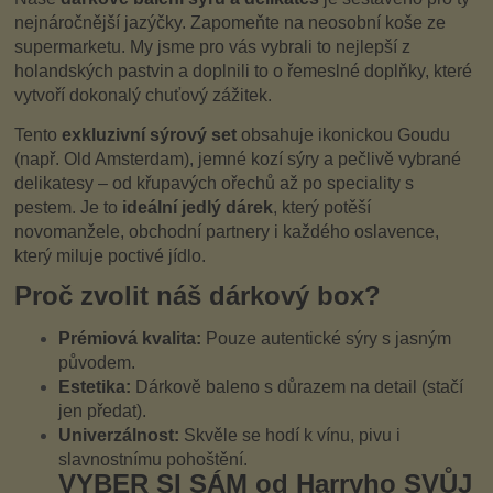
nejnáročnější jazýčky. Zapomeňte na neosobní koše ze
supermarketu. My jsme pro vás vybrali to nejlepší z
holandských pastvin a doplnili to o řemeslné doplňky, které
vytvoří dokonalý chuťový zážitek.
Tento
exkluzivní sýrový set
obsahuje ikonickou Goudu
(např. Old Amsterdam), jemné kozí sýry a pečlivě vybrané
delikatesy – od křupavých ořechů až po speciality s
pestem. Je to
ideální jedlý dárek
, který potěší
novomanžele, obchodní partnery i každého oslavence,
který miluje poctivé jídlo.
Proč zvolit náš dárkový box?
Prémiová kvalita:
Pouze autentické sýry s jasným
původem.
Estetika:
Dárkově baleno s důrazem na detail (stačí
jen předat).
Univerzálnost:
Skvěle se hodí k vínu, pivu i
slavnostnímu pohoštění.
VYBER SI SÁM od Harryho SVŮJ