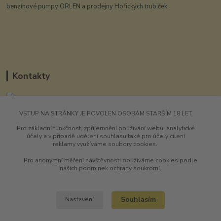
benzínové pumpy ORLEN a prodejny Hořických trubiček
Kontakty
VSTUP NA STRÁNKY JE POVOLEN OSOBÁM STARŠÍM 18 LET
UHarryho.eu
Pro základní funkčnost, zpříjemnění používání webu, analytické
účely a v případě udělení souhlasu také pro účely cílení
+420 725 196 173
reklamy využíváme soubory cookies.
9-16:00 hod
Pro anonymní měření návštěvnosti používáme cookies podle
shawneeharry@seznam.cz
našich podminek ochrany soukromí.
Souhlasím
Nastavení