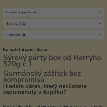
Kompletní specifikace
Hodnocení
1
Komentáře
0
Kompletní specifikace
Sýrový párty box od Harryho
320g č.1
Gurmánský zážitek bez
kompromisů
Hledáte dárek, který nezůstane
zapomenutý v šuplíku?
Naše
dárkové balení sýrů a delikates
je sestaveno pro ty