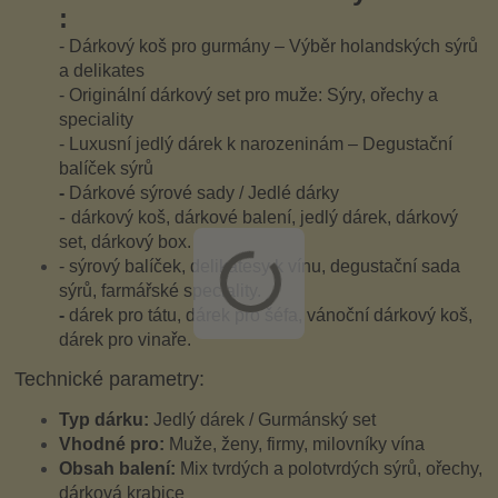
:
- Dárkový koš pro gurmány – Výběr holandských sýrů
a delikates
- Originální dárkový set pro muže: Sýry, ořechy a
speciality
- Luxusní jedlý dárek k narozeninám – Degustační
balíček sýrů
-
Dárkové sýrové sady / Jedlé dárky
-
dárkový koš, dárkové balení, jedlý dárek, dárkový
set, dárkový box.
- sýrový balíček, delikatesy k vínu, degustační sada
sýrů, farmářské speciality.
-
dárek pro tátu, dárek pro šéfa, vánoční dárkový koš,
dárek pro vinaře.
Technické parametry:
Typ dárku:
Jedlý dárek / Gurmánský set
Vhodné pro:
Muže, ženy, firmy, milovníky vína
Obsah balení:
Mix tvrdých a polotvrdých sýrů, ořechy,
dárková krabice