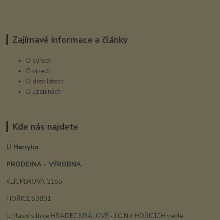
Zajímavé informace a články
O sýrech
O vínech
O destilátech
O uzeninách
Kde nás najdete
U Harryho
PRODEJNA - VÝROBNA
KLICPEROVA 2155
HOŘICE 50801
U hlavní silnice HRADEC KRÁLOVÉ - JIČÍN v HOŘICÍCH vedle