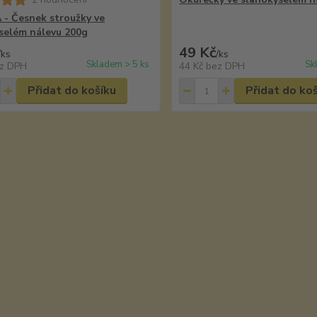
- Česnek stroužky ve
selém nálevu 200g
49 Kč
/
ks
/
ks
Skladem > 5 ks
Sk
z DPH
44 Kč
bez DPH
Přidat do košíku
Přidat do ko