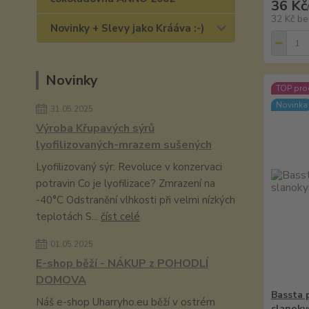
36 Kč
32 Kč
be
Novinky + Slevy jako Krááva :-)
Novinky
TOP pro
Novinka
31.05.2025
Výroba Křupavých sýrů
lyofilizovaných-mrazem sušených
Lyofilizovaný sýr: Revoluce v konzervaci
potravin Co je lyofilizace? Zmrazení na
-40°C Odstranění vlhkosti při velmi nízkých
teplotách S...
číst celé
01.05.2025
E-shop běží - NÁKUP z POHODLÍ
DOMOVA
Bassta 
Náš e-shop Uharryho.eu běží v ostrém
slanoky