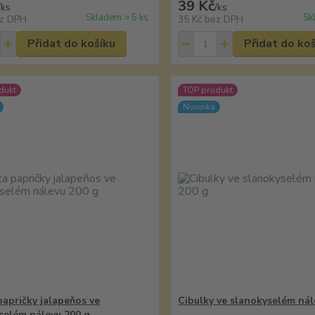
39 Kč
/
ks
/
ks
Skladem > 5 ks
Sk
z DPH
35 Kč
bez DPH
Přidat do košíku
Přidat do ko
dukt
TOP produkt
Novinka
papričky jalapeňos ve
Cibulky ve slanokyselém nál
selém nálevu 200 g