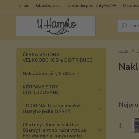
O nás
Jak nakupovat
Obchodní podmínky/GDPR
Doprava
Úvod
ČESKÁ VÝROBA
VELKOOBCHOD a DISTRIBUCE
Nakl
Nakládané sýry !! AKCE !!
KŘUPAVÉ SÝRY
LYOFILIZOVANÉ
Nejpro
- ORIGINÁLNÍ a vyjímečné -
Harryho jedlé DÁRKY
1.
Chutney , Kimchi salát a
Džemy Harryho ruční výroba
bez chemie a konzervantů