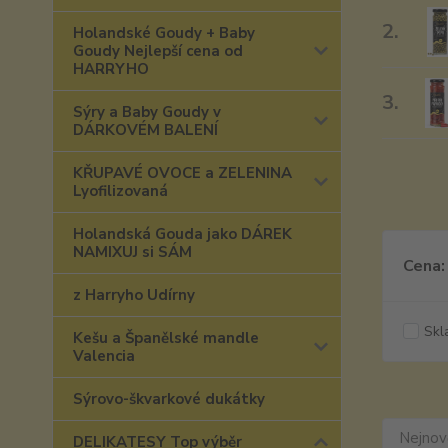
2.
Holandské Goudy + Baby
Goudy Nejlepší cena od
HARRYHO
3.
Sýry a Baby Goudy v
DÁRKOVÉM BALENÍ
KŘUPAVÉ OVOCE a ZELENINA
Lyofilizovaná
Holandská Gouda jako DÁREK
NAMIXUJ si SÁM
Cena:
z Harryho Udírny
Skl
Kešu a Španělské mandle
Valencia
Sýrovo-škvarkové dukátky
Nejnově
DELIKATESY Top výběr