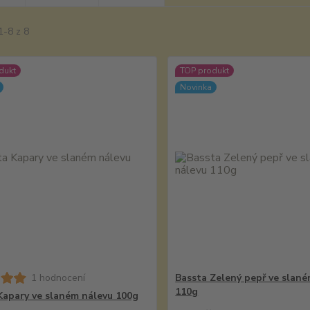
1-8 z 8
dukt
TOP produkt
Novinka
1 hodnocení
Bassta Zelený pepř ve slané
110g
Kapary ve slaném nálevu 100g