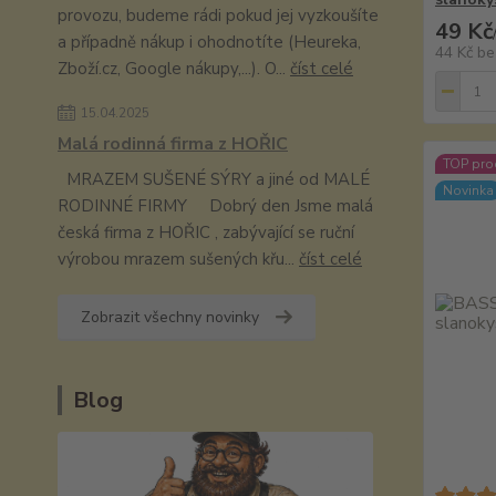
provozu, budeme rádi pokud jej vyzkoušíte
49 Kč
a případně nákup i ohodnotíte (Heureka,
44 Kč
be
Zboží.cz, Google nákupy,...). O...
číst celé
15.04.2025
Malá rodinná firma z HOŘIC
TOP pro
MRAZEM SUŠENÉ SÝRY a jiné od MALÉ
Novinka
RODINNÉ FIRMY Dobrý den Jsme malá
česká firma z HOŘIC , zabývající se ruční
výrobou mrazem sušených křu...
číst celé
Zobrazit všechny novinky
Blog