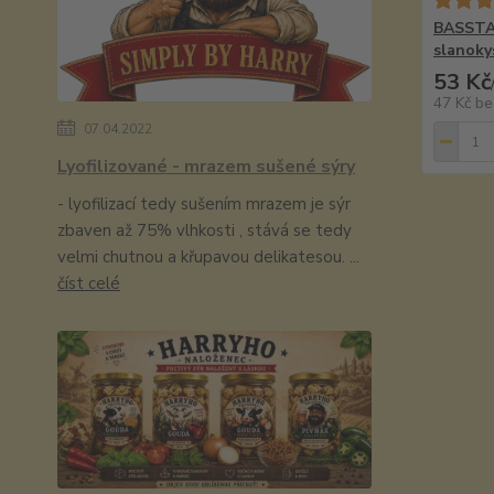
BASSTA 
slanoky
53 Kč
47 Kč
be
07.04.2022
Lyofilizované - mrazem sušené sýry
- lyofilizací tedy sušením mrazem je sýr
zbaven až 75% vlhkosti , stává se tedy
velmi chutnou a křupavou delikatesou. ...
číst celé