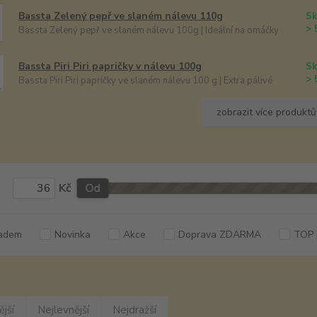
Bassta Zelený pepř ve slaném nálevu 110g
Sk
> 
Bassta Zelený pepř ve slaném nálevu 100g | Ideální na omáčky
Bassta Piri Piri papričky v nálevu 100g
Sk
> 
Bassta Piri Piri papričky ve slaném nálevu 100 g | Extra pálivé
zobrazit více produktů
Kč
Od
adem
Novinka
Akce
Doprava ZDARMA
TOP 
jší
Nejlevnější
Nejdražší