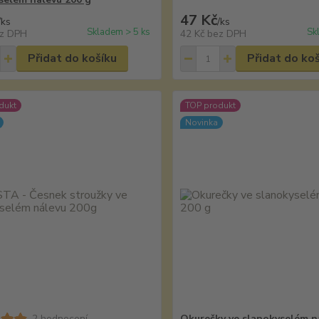
47 Kč
/
ks
/
ks
Skladem > 5 ks
Sk
z DPH
42 Kč
bez DPH
Přidat do košíku
Přidat do ko
dukt
TOP produkt
Novinka
2 hodnocení
Okurečky ve slanokyselém n