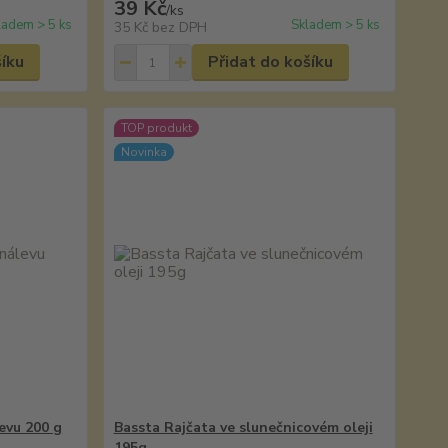
39 Kč
/
ks
ladem > 5 ks
Skladem > 5 ks
35 Kč
bez DPH
šíku
Přidat do košíku
TOP produkt
Novinka
evu 200 g
Bassta Rajčata ve slunečnicovém oleji
195g