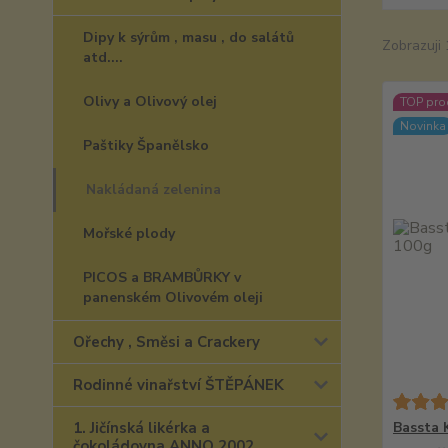
Dipy k sýrům , masu , do salátů
Zobrazuji 
atd....
Olivy a Olivový olej
TOP pro
Novinka
Paštiky Španělsko
Nakládaná zelenina
Mořské plody
PICOS a BRAMBŮRKY v
panenském Olivovém oleji
Ořechy , Směsi a Crackery
Rodinné vinařství ŠTĚPÁNEK
1. Jičínská likérka a
Bassta 
čokoládovna ANNO 2002