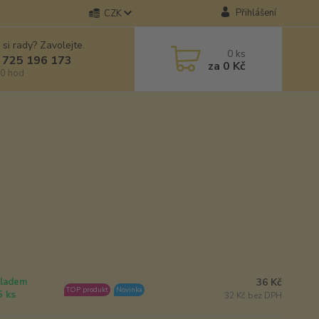
Přihlášení
CZK
 si rady? Zavolejte.
0
ks
 725 196 173
za
0 Kč
0 hod
36 Kč
ladem
TOP produkt
Novinka
5 ks
32 Kč bez DPH