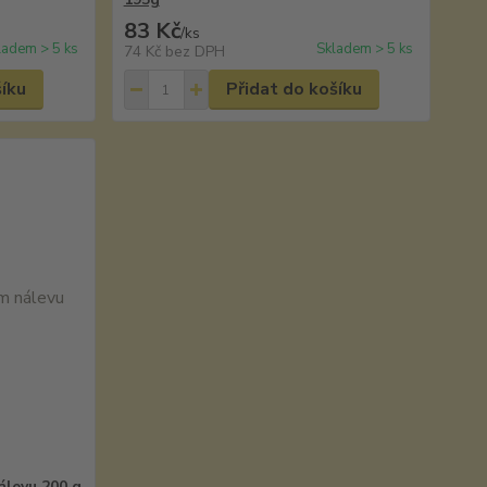
83 Kč
/
ks
ladem > 5 ks
Skladem > 5 ks
74 Kč
bez DPH
šíku
Přidat do košíku
álevu 200 g