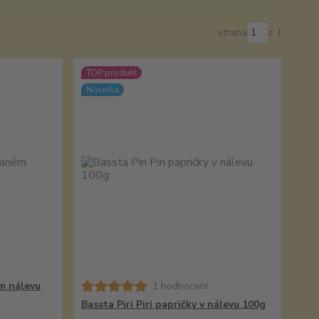
strana
z 1
TOP produkt
Novinka
m nálevu
1 hodnocení
Bassta Piri Piri papričky v nálevu 100g