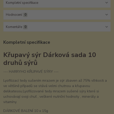
Kompletní specifikace
Hodnocení
0
Komentáře
0
Kompletní specifikace
Křupavý sýr Dárková sada 10
druhů sýrů
--- HARRYHO KŘUPAVÉ SÝRY ---
Lyofilizací tedy sušením mrazem je sýr zbaven až 75% vlhkosti a
ve většině případů se stává velmi chutnou a křupavou
delikatesou.Lyofilizované tedy mrazem sušené sýry které si
uchovávají svoji chuť , veškeré nutriční hodnoty , minerály a
vitamíny.
DÁRKOVÉ BALENÍ 10 x 15g