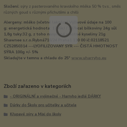
Složení:
sýry z pasterovaného kravského mléka 50 % t.v.s., směs
různých goud s různými příchutěmi a chilli
Alergeny: mléko (včetně laktózy) Výživové údaje na 100
g:
energetická hodnota: 1755kJ / 397kcal bílkoviny 24g sůl
1,8g tuky:32 g, z toho nasycené mastné kyseliny 21g
Shawnee s.r.o.Rybná716/24 Praha1 110 00 ič:02118521
CZ52850314 ---LYOFILIZOVANÝ SÝR --- ČISTÁ HMOTNOST
SÝRA 100g +/- 5%
Skladujte v temnu a chladu do 25°
www.uharryho.eu
Zboží zařazeno v kategoriích
- ORIGINÁLNÍ a vyjímečné - Harryho jedlé DÁRKY
Dárky do Školy pro učitelky a učitele
Křupavé sýry a Mixi do školy