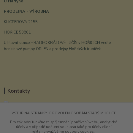
U Harryho
PRODEJNA - VÝROBNA
KLICPEROVA 2155
HOŘICE 50801
U hlavní silnice HRADEC KRÁLOVÉ - JIČÍN v HOŘICÍCH vedle
benzínové pumpy ORLEN a prodejny Hořických trubiček
Kontakty
VSTUP NA STRÁNKY JE POVOLEN OSOBÁM STARŠÍM 18 LET
UHarryho.eu
Pro základní funkčnost, zpříjemnění používání webu, analytické
účely a v případě udělení souhlasu také pro účely cílení
+420 725 196 173
reklamy využíváme soubory cookies.