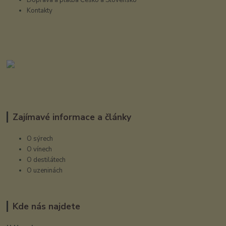
Kontakty
Zajímavé informace a články
O sýrech
O vínech
O destilátech
O uzeninách
Kde nás najdete