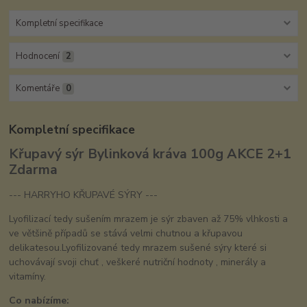
Kompletní specifikace
Hodnocení
2
Komentáře
0
Kompletní specifikace
Křupavý sýr Bylinková kráva 100g AKCE 2+1
Zdarma
--- HARRYHO KŘUPAVÉ SÝRY ---
Lyofilizací tedy sušením mrazem je sýr zbaven až 75% vlhkosti a
ve většině případů se stává velmi chutnou a křupavou
delikatesou.Lyofilizované tedy mrazem sušené sýry které si
uchovávají svoji chuť , veškeré nutriční hodnoty , minerály a
vitamíny.
Co nabízíme: