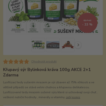
597 Kč
- 33 %
Ohodnotit produkt
Křupavý sýr Bylinková kráva 100g AKCE 2+1
Zdarma
Lyofilizací tedy sušením mrazem je sýr zbaven až 75% vlhkosti a ve
většině případů se stává velmi chutnou a křupavou delikatesou.
Lyofilizované tedy mrazem sušené sýry které si uchovávají svoji chuť ,
veškeré nutriční hodnoty , minerály a vitamíny.
celý popis