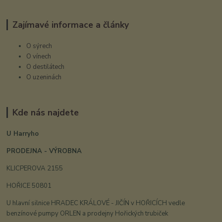
Zajímavé informace a články
O sýrech
O vínech
O destilátech
O uzeninách
Kde nás najdete
U Harryho
PRODEJNA - VÝROBNA
KLICPEROVA 2155
HOŘICE 50801
U hlavní silnice HRADEC KRÁLOVÉ - JIČÍN v HOŘICÍCH vedle
benzínové pumpy ORLEN a prodejny Hořických trubiček