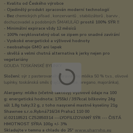
- Kvalitu od Českého výrobce
- Ojedinělý produkt zpracován moderní technologií
- Bez
chemických přísad , konzervantů , stabilizátorů , barviv ,
dochucovadel a podobných ŠMAKULÁD
prostě 100% SÝR !!
- Minimální expirace vždy 12 měsíců
- 100% recyklovatelný obal se zipem pro snadné zavírání
- Vyskoké energetické a výživové hodnoty
- neobsahuje GMO ani lepek
- skvělá a velmi chutná alternativa k jerky nejen pro
vegetariány
GOUDA TOSKÁNSKÉ BYLINKY
Složení:
sýr z pasterovaného kravského mléka 50 % t.v.s., olivové
lupínky, toskánská směs (rajčata, cibule, oregano, majoránka),
Alergeny: mléko (včetně laktózy) Výživové údaje na 100
g:
energetická hodnota: 1
755
kJ / 397kcal
bílkoviny 24g
sůl
1,8
g
tuky:3
2
g, z toho nasycené mastné kyseliny 21
g
Shawnee s.r.o.Rybná716/24 Praha1 110 00
ič:02118521
CZ52850314 ---
LYOFILIZOVANÝ SÝR ---
ČISTÁ
HMOTNOST SÝRA
1
0
0g +/- 3%
Skladujte v temnu a chladu do 25°
www.uharryho.eu