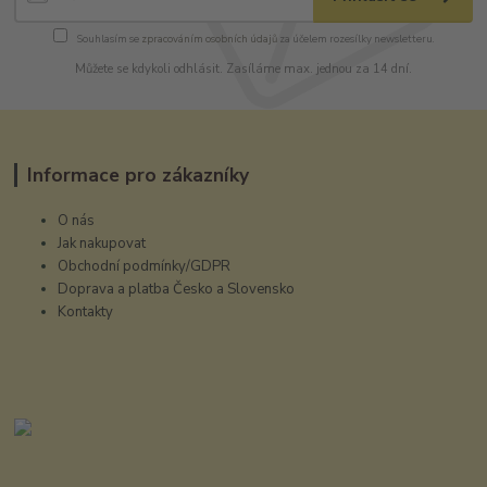
Souhlasím se
zpracováním osobních údajů
za účelem rozesílky newsletteru.
Můžete se kdykoli odhlásit. Zasíláme max. jednou za 14 dní.
Informace pro zákazníky
O nás
Jak nakupovat
Obchodní podmínky/GDPR
Doprava a platba Česko a Slovensko
Kontakty