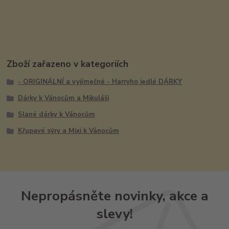
Zboží zařazeno v kategoriích
- ORIGINÁLNÍ a vyjímečné - Harryho jedlé DÁRKY
Dárky k Vánocům a Mikuláši
Slané dárky k Vánocům
Křupavé sýry a Mixi k Vánocům
Nepropásněte novinky, akce a
slevy!