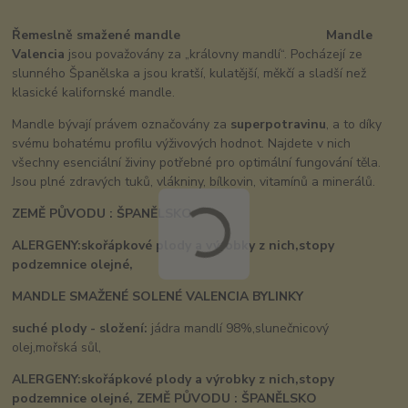
Řemeslně smažené mandle Mandle
Valencia
jsou považovány za „královny mandlí“. Pocházejí ze
slunného Španělska a jsou kratší, kulatější, měkčí a sladší než
klasické kalifornské mandle.
Mandle bývají právem označovány za
superpotravinu
, a to díky
svému bohatému profilu výživových hodnot. Najdete v nich
všechny esenciální živiny potřebné pro optimální fungování těla.
Jsou plné zdravých tuků, vlákniny, bílkovin, vitamínů a minerálů.
ZEMĚ PŮVODU : ŠPANĚLSKO
ALERGENY:skořápkové plody a výrobky z nich,stopy
podzemnice olejné,
MANDLE SMAŽENÉ SOLENÉ VALENCIA BYLINKY
suché plody - složení:
jádra mandlí 98%,slunečnicový
olej,mořská sůl,
ALERGENY:skořápkové plody a výrobky z nich,stopy
podzemnice olejné,
ZEMĚ PŮVODU : ŠPANĚLSKO