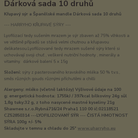
Dárková sada 10 druhů
Křupavý sýr a Španělské mandle Dárková sada 10 druhů
--- HARRYHO KŘUPAVÉ SÝRY ---
Lyofilizací tedy sušením mrazem je sýr zbaven až 75% vlhkosti a
ve většině případů se stává velmi chutnou a křupavou
delikatesou.Lyofilizované tedy mrazem sušené sýry které si
uchovávají svoji chuť , veškeré nutriční hodnoty , minerály a
vitamíny. dárkové balení 5 x 15g
Složení:
sýry z pasterovaného kravského mléka 50 % t.v.s.,
směs různých gouds různými příchutěmi a chilli
Alergeny: mléko (včetně laktózy) Výživové údaje na 100
g:
energetická hodnota: 1755kJ / 397kcal bílkoviny 24g sůl
1,8g tuky:32 g, z toho nasycené mastné kyseliny 21g
Shawnee s.r.o.Rybná716/24 Praha1 110 00 ič:02118521
CZ52850314 ---LYOFILIZOVANÝ SÝR --- ČISTÁ HMOTNOST
SÝRA 100g +/- 5%
Skladujte v temnu a chladu do 25°
www.uharryho.eu