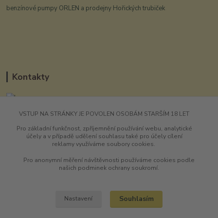
benzínové pumpy ORLEN a prodejny Hořických trubiček
Kontakty
VSTUP NA STRÁNKY JE POVOLEN OSOBÁM STARŠÍM 18 LET
UHarryho.eu
Pro základní funkčnost, zpříjemnění používání webu, analytické
účely a v případě udělení souhlasu také pro účely cílení
+420 725 196 173
reklamy využíváme soubory cookies.
9-16:00 hod
Pro anonymní měření návštěvnosti používáme cookies podle
shawneeharry@seznam.cz
našich podminek ochrany soukromí.
Souhlasím
Nastavení