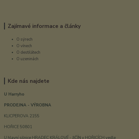
Zajímavé informace a články
O sýrech
O vínech
O destilátech
O uzeninách
Kde nás najdete
U Harryho
PRODEJNA - VÝROBNA
KLICPEROVA 2155
HOŘICE 50801
U hlavní silnice HRADEC KRÁLOVÉ - JIČÍN v HOŘICÍCH vedle