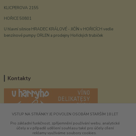
KLICPEROVA 2155
HOŘICE 50801
U hlavní silnice HRADEC KRÁLOVÉ - JIČÍN v HOŘICÍCH vedle
benzínové pumpy ORLEN a prodejny Hořických trubiček
Kontakty
VSTUP NA STRÁNKY JE POVOLEN OSOBÁM STARŠÍM 18 LET
UHarryho.eu
Pro základní funkčnost, zpříjemnění používání webu, analytické
účely a v případě udělení souhlasu také pro účely cílení
+420 725 196 173
reklamy využíváme soubory cookies.