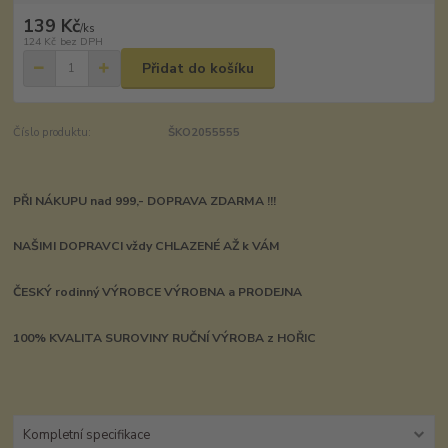
139 Kč
/
ks
124 Kč
bez DPH
Přidat do košíku
Číslo produktu:
ŠKO2055555
PŘI NÁKUPU nad 999,- DOPRAVA ZDARMA !!!
NAŠIMI DOPRAVCI vždy CHLAZENÉ AŽ k VÁM
ČESKÝ rodinný VÝROBCE VÝROBNA a PRODEJNA
100% KVALITA SUROVINY RUČNÍ VÝROBA z HOŘIC
Kompletní specifikace