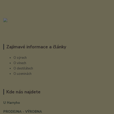
Zajímavé informace a články
O sýrech
O vínech
O destilátech
O uzeninách
Kde nás najdete
U Harryho
PRODEJNA - VÝROBNA