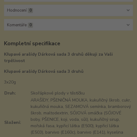
Hodnocení
0
Komentáře
0
Kompletní specifikace
Křupavé arašídy Dárková sada 3 druhů děkuji za Vaši
trpělivost
Křupavé arašídy Dárková sada 3 druhů
3x20g
Druh:
Skořápkové plody v těstíčku
ARAŠÍDY, PŠENIČNÁ MOUKA, kukuřičný škrob, cukr,
kukuřičná mouka, SEZAMOVÁ semínka, bramborový
škrob, maltodextrin, SÓJOVÁ omáčka (SÓJOVÉ
boby, PŠENICE, koji, voda, sůl), kukuřičný sirup,
Složení:
mořská řasa, kypřicí látka (E500), kypřicí látka
(E503), barvivo (E160c), barvivo (E141), kyselina