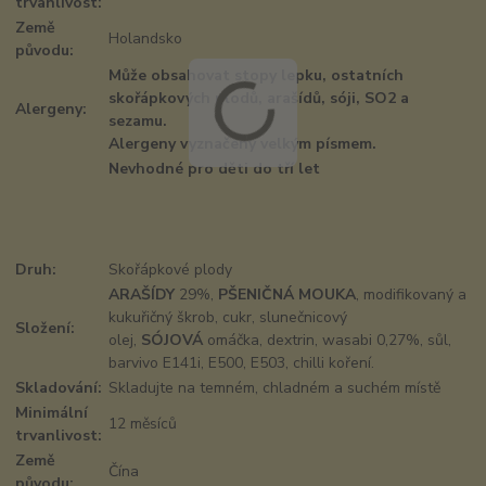
trvanlivost:
Země
Holandsko
původu:
Může obsahovat stopy lepku, ostatních
skořápkových plodů, arašídů, sóji, SO2 a
Alergeny:
sezamu.
Alergeny vyznačeny velkým písmem.
Nevhodné pro děti do tří let
Druh:
Skořápkové plody
ARAŠÍDY
29%,
PŠENIČNÁ MOUKA
, modifikovaný a
kukuřičný škrob, cukr, slunečnicový
Složení:
olej,
SÓJOVÁ
omáčka, dextrin, wasabi 0,27%, sůl,
barvivo E141i, E500, E503, chilli koření.
Skladování:
Skladujte na temném, chladném a suchém místě
Minimální
12 měsíců
trvanlivost:
Země
Čína
původu: