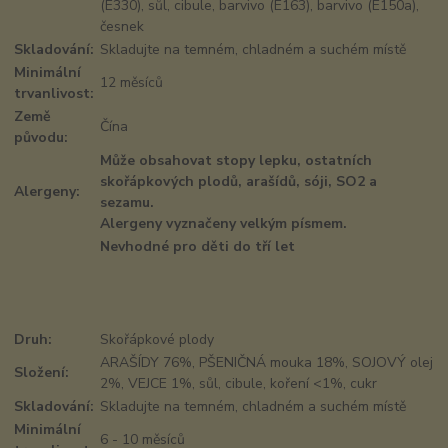
(E330), sůl, cibule, barvivo (E163), barvivo (E150a),
česnek
Skladování:
Skladujte na temném, chladném a suchém místě
Minimální
12 měsíců
trvanlivost:
Země
Čína
původu:
Může obsahovat stopy lepku, ostatních
skořápkových plodů, arašídů, sóji, SO2 a
Alergeny:
sezamu.
Alergeny vyznačeny velkým písmem.
Nevhodné pro děti do tří let
Druh:
Skořápkové plody
ARAŠÍDY 76%, PŠENIČNÁ mouka 18%, SOJOVÝ olej
Složení:
2%, VEJCE 1%, sůl, cibule, koření <1%, cukr
Skladování:
Skladujte na temném, chladném a suchém místě
Minimální
6 - 10 měsíců