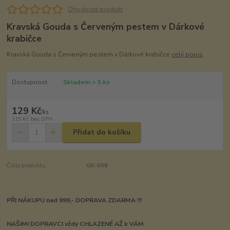
Ohodnotit produkt
Kravská Gouda s Červeným pestem v Dárkové
krabičce
Kravská Gouda s Červeným pestem v Dárkové krabičce
celý popis
Dostupnost
Skladem > 5 ks
129 Kč
/
ks
115 Kč
bez DPH
Přidat do košíku
Číslo produktu:
GK-006
PŘI NÁKUPU nad 999,- DOPRAVA ZDARMA !!!
NAŠIMI DOPRAVCI vždy CHLAZENÉ AŽ k VÁM