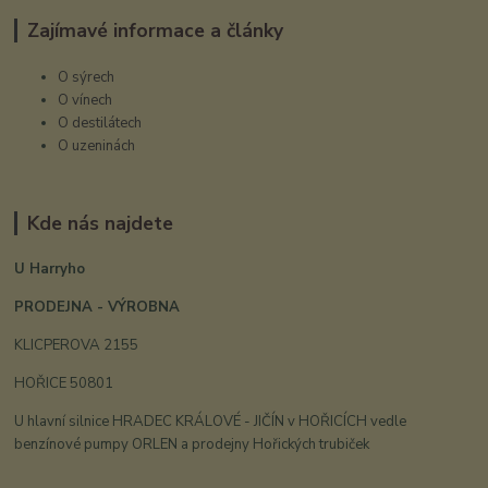
Zajímavé informace a články
O sýrech
O vínech
O destilátech
O uzeninách
Kde nás najdete
U Harryho
PRODEJNA - VÝROBNA
KLICPEROVA 2155
HOŘICE 50801
U hlavní silnice HRADEC KRÁLOVÉ - JIČÍN v HOŘICÍCH vedle
benzínové pumpy ORLEN a prodejny Hořických trubiček