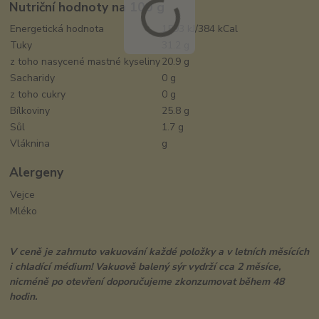
Nutriční hodnoty na 100 g
Energetická hodnota
1593 kJ/384 kCal
Tuky
31.2 g
z toho nasycené mastné kyseliny
20.9 g
Sacharidy
0 g
z toho cukry
0 g
Bílkoviny
25.8 g
Sůl
1.7 g
Vláknina
g
Alergeny
Vejce
Mléko
V ceně je zahrnuto vakuování každé položky a v letních měsících
i chladící médium! Vakuově balený sýr vydrží cca 2 měsíce,
nicméně po otevření
doporučujeme zkonzumovat během 48
hodin.