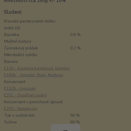
hmotnosti cca 150g +/- 10%
Složení
Kravské pasterované mléko
Jedlá sůl
Bazalka
0.6 %
Mléčné kultury
Česnekový prášek
0.2 %
Mikrobiální syřidlo
Barvivo
E120 - Kyselina karmínová, karmíny
E160b - Annatto, Bixin, Norbixin
Konzervant
E1105 - Lysozym
E251 - Dusičnan sodný
Konzervant v povrchové úpravě
E235 - Natamycin
Tuk v sušině min.
50 %
Sušina
60 %