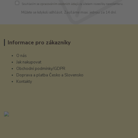
Souhlasím se
zpracováním osobních údajů
za účelem rozesílky newsletteru.
Můžete se kdykoli odhlásit. Zasíláme max. jednou za 14 dní.
Informace pro zákazníky
O nás
Jak nakupovat
Obchodní podmínky/GDPR
Doprava a platba Česko a Slovensko
Kontakty