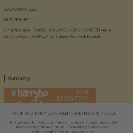
KLICPEROVA 2155
HOŘICE 50801
U hlavní silnice HRADEC KRÁLOVÉ - JIČÍN v HOŘICÍCH vedle
benzínové pumpy ORLEN a prodejny Hořických trubiček
Kontakty
VSTUP NA STRÁNKY JE POVOLEN OSOBÁM STARŠÍM 18 LET
UHarryho.eu
Pro základní funkčnost, zpříjemnění používání webu, analytické
účely a v případě udělení souhlasu také pro účely cílení
+420 725 196 173
reklamy využíváme soubory cookies.