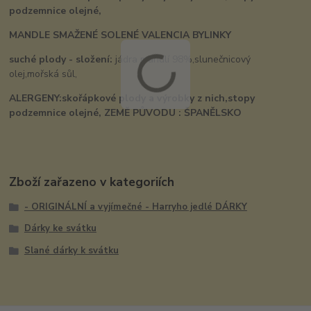
podzemnice olejné,
MANDLE SMAŽENÉ SOLENÉ VALENCIA BYLINKY
suché plody - složení:
jádra mandlí 98%,slunečnicový
olej,mořská sůl,
ALERGENY:skořápkové plody a výrobky z nich,stopy
podzemnice olejné,
ZEMĚ PŮVODU : ŠPANĚLSKO
Zboží zařazeno v kategoriích
- ORIGINÁLNÍ a vyjímečné - Harryho jedlé DÁRKY
Dárky ke svátku
Slané dárky k svátku