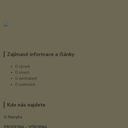
Zajímavé informace a články
O sýrech
O vínech
O destilátech
O uzeninách
Kde nás najdete
U Harryho
PRODEJNA - VÝROBNA