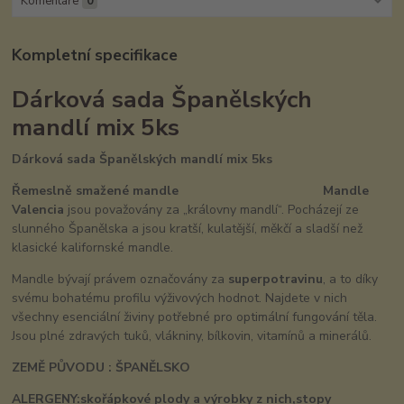
Komentáře
0
Kompletní specifikace
Dárková sada Španělských
mandlí mix 5ks
Dárková sada Španělských mandlí mix 5ks
Řemeslně smažené mandle Mandle
Valencia
jsou považovány za „královny mandlí“. Pocházejí ze
slunného Španělska a jsou kratší, kulatější, měkčí a sladší než
klasické kalifornské mandle.
Mandle bývají právem označovány za
superpotravinu
, a to díky
svému bohatému profilu výživových hodnot. Najdete v nich
všechny esenciální živiny potřebné pro optimální fungování těla.
Jsou plné zdravých tuků, vlákniny, bílkovin, vitamínů a minerálů.
ZEMĚ PŮVODU : ŠPANĚLSKO
ALERGENY:skořápkové plody a výrobky z nich,stopy