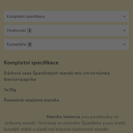
Kompletní specifikace
Hodnocení
1
Komentáře
0
Kompletní specifikace
Dárková sada Španělských mandlí mix citron+šunka
Iberico+paprika
3x20g
Řemeslně smažené mandle
Mandle Valencia
jsou považovány za
„královny mandlí“. Pocházejí ze slunného Španělska a jsou kratší,
kulatější, měkčí a sladší než klasické kalifornské mandle.