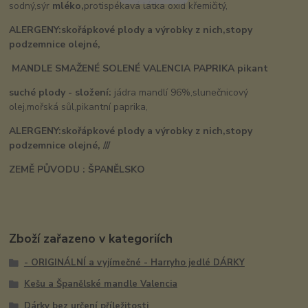
sodný,sýr
mléko,
protispékavá látka oxid křemičitý,
ALERGENY:skořápkové plody a výrobky z nich,stopy
podzemnice olejné,
MANDLE SMAŽENÉ SOLENÉ VALENCIA PAPRIKA pikant
suché plody - složení:
jádra mandlí 96%,slunečnicový
olej,mořská sůl,pikantní paprika,
ALERGENY:skořápkové plody a výrobky z nich,stopy
podzemnice olejné, ///
ZEMĚ PŮVODU : ŠPANĚLSKO
Zboží zařazeno v kategoriích
- ORIGINÁLNÍ a vyjímečné - Harryho jedlé DÁRKY
Kešu a Španělské mandle Valencia
Dárky bez určení příležitosti