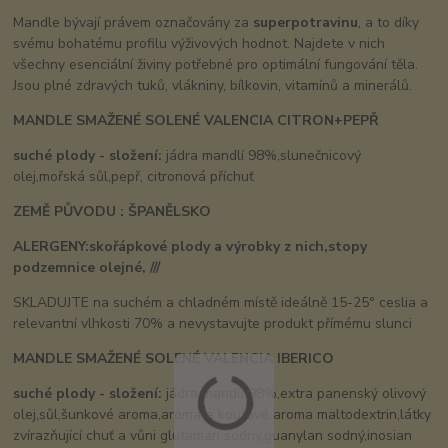
Mandle bývají právem označovány za
superpotravinu
, a to díky
svému bohatému profilu výživových hodnot. Najdete v nich
všechny esenciální živiny potřebné pro optimální fungování těla.
Jsou plné zdravých tuků, vlákniny, bílkovin, vitamínů a minerálů.
MANDLE SMAŽENÉ SOLENÉ VALENCIA CITRON+PEPŘ
suché plody - složení:
jádra mandlí 98%,slunečnicový
olej,mořská sůl,pepř, citronová příchuť
ZEMĚ PŮVODU : ŠPANĚLSKO
ALERGENY:skořápkové plody a výrobky z nich,stopy
podzemnice olejné, ///
SKLADUJTE na suchém a chladném místě ideálně 15-25° ceslia a
relevantní vlhkosti 70% a nevystavujte produkt přímému slunci
MANDLE SMAŽENÉ SOLENÉ VALENCIA
IBERICO
suché plody - složení:
jádra mandlí 98%,extra panenský olivový
olej,sůl,šunkové aroma,aromata kouřové aroma maltodextrin,látky
zvírazňující chuť a vůni glutaman sodný,guanylan sodný,inosian