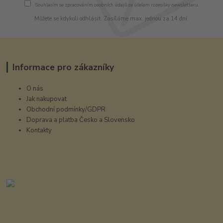
Souhlasím se
zpracováním osobních údajů
za účelem rozesílky newsletteru.
Můžete se kdykoli odhlásit. Zasíláme max. jednou za 14 dní.
Informace pro zákazníky
O nás
Jak nakupovat
Obchodní podmínky/GDPR
Doprava a platba Česko a Slovensko
Kontakty