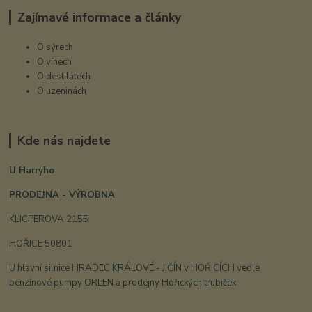
Zajímavé informace a články
O sýrech
O vínech
O destilátech
O uzeninách
Kde nás najdete
U Harryho
PRODEJNA - VÝROBNA
KLICPEROVA 2155
HOŘICE 50801
U hlavní silnice HRADEC KRÁLOVÉ - JIČÍN v HOŘICÍCH vedle
benzínové pumpy ORLEN a prodejny Hořických trubiček